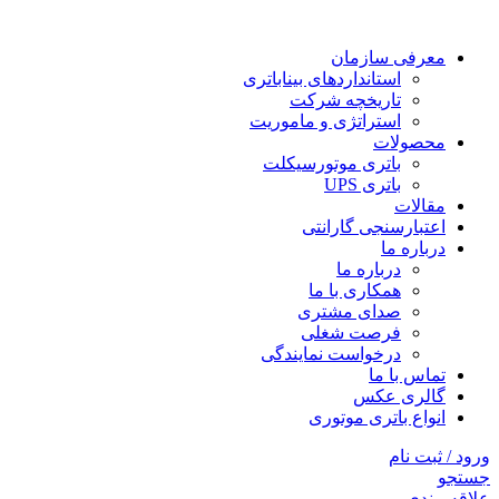
معرفی سازمان
استانداردهای بیناباتری
تاریخچه شرکت
استراتژی و ماموریت
محصولات
باتری موتورسیکلت
باتری UPS
مقالات
اعتبارسنجی گارانتی
درباره ما
درباره ما
همکاری با ما
صدای مشتری
فرصت شغلی
درخواست نمایندگی
تماس با ما
گالری عکس
انواع باتری موتوری
ورود / ثبت نام
جستجو
علاقه مندی