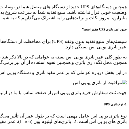
همچنین دستگاه‌های UPS جدید از دستگاه‌ های متصل
وضعیت خوبی قرار نداشته باشد، منبع تغذیه شما به سرعت شروع به ک
بنابراین، امروز نکات و ترفندهایی را به اشتراک می‌گذاریم که به شما 
حدود عمر باتری UPS چقدر است؟
سیستم‌های منبع تغذیه بدون وقفه (S
عمر باتری یو پی اس بستگی دارد.
به طور کلی عمر باتری یو پی اس بسته به عواملی که در بالا ذکر شد می
همچون محل نگه‌داری باتری و همچنین نحوه استفاده از آن نیز برمی‌گر
در این بخش درباره عواملی که بر عمر مفید باتری و دستگاه یو پی اس
جهت ثبت سفارش خرید باتری یو پی اس از صفحه تماس با ما در ارتبا
1- نوع باتری UPS
نوع باتری یو پی اس عامل مهمی است که بر طول عمر آن تأثیر می‌گذارد. دو نوع باتری د
باتری‌ های یو پی اس است، 2- باتری‌های لیتیوم یون (Li-ion). عمر مفید باتری‌های VRLA حدود سه تا پنج سال است و باتری‌های لیتیوم یون حدود پنج تا ده سال.