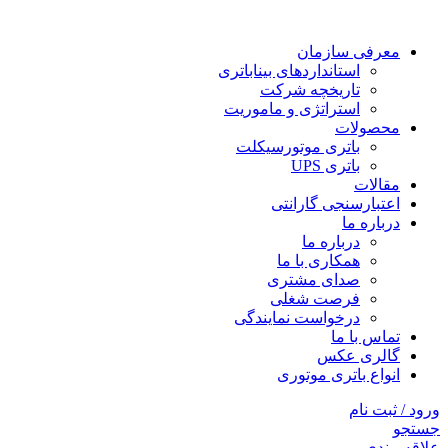
معرفی سازمان
استانداردهای بیناباتری
تاریخچه شرکت
استراتژی و ماموریت
محصولات
باتری موتورسیکلت
باتری UPS
مقالات
اعتبارسنجی گارانتی
درباره ما
درباره ما
همکاری با ما
صدای مشتری
فرصت شغلی
درخواست نمایندگی
تماس با ما
گالری عکس
انواع باتری موتوری
ورود / ثبت نام
جستجو
علاقه مندی