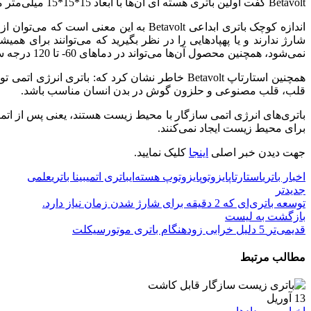
Betavolt گفت اولین باتری هسته ای آن‌ها با ابعاد 15*15*15 میلی‌متر مکعب توانایی تولید 100 میکرووات توان و 3 ولتاژ ولت را دارد، اما آن‌ها قصد دارند تا سال 2025 باتری با قدرت 1 وات تولید کنند.
اندازه کوچک باتری ابداعی Betavolt به 
نمی‌شود، همچنین محصول آن‌ها می‌تواند در دماهای 60- تا 120 درجه سانتی‌گراد کار کند.
همچنین استارتاپ Betavolt خاطر نشان کرد که: ب
قلب، قلب مصنوعی و حلزون گوش در بدن انسان مناسب باشد.
برای محیط زیست ایجاد نمی‌کنند.
جهت دیدن خبر اصلی
اینجا
کلیک نمایید.
اخبار باتری
استارتاپ
ایزوتوپ
ایزوتوپ هسته‌ای
باتری اتمی
بینا باتری
علمی
جدیدتر
توسعه باتری‌ای که 2 دقیقه برای شارژ شدن زمان نیاز دارد.
بازگشت به لیست
قدیمی‌تر
5 دلیل خرابی زودهنگام باتری موتورسیکلت
مطالب مرتبط
13
آوریل