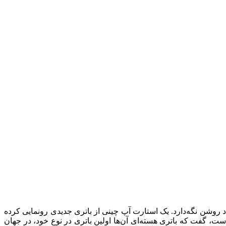
ند که می‌تواند گوشی شما را تا 50 سال بدون نیاز به شارژ مجدد روشن نگه‌دارد. یک استارت آپ چینی از باتری جدیدی رونمایی کرده
تریسیته تولید کند و نیاز به شارژ یا نگهداری ندارد. استارتاپ Betavolt که مقر آن در پکن است، گفت که باتری هسته‌ای آن‌ها اولین باتری در نوع خود، در جهان