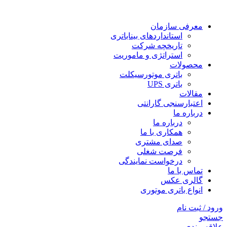
معرفی سازمان
استانداردهای بیناباتری
تاریخچه شرکت
استراتژی و ماموریت
محصولات
باتری موتورسیکلت
باتری UPS
مقالات
اعتبارسنجی گارانتی
درباره ما
درباره ما
همکاری با ما
صدای مشتری
فرصت شغلی
درخواست نمایندگی
تماس با ما
گالری عکس
انواع باتری موتوری
ورود / ثبت نام
جستجو
علاقه مندی