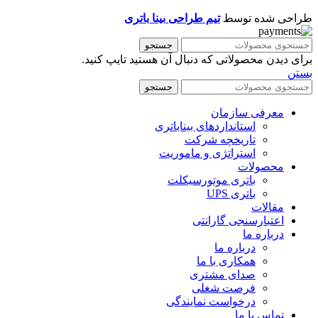
طراحی شده توسط
تیم طراحی بینا باتری
جستجو
برای دیدن محصولاتی که دنبال آن هستید تایپ کنید.
بستن
جستجو
معرفی سازمان
استانداردهای بیناباتری
تاریخچه شرکت
استراتژی و ماموریت
محصولات
باتری موتورسیکلت
باتری UPS
مقالات
اعتبارسنجی گارانتی
درباره ما
درباره ما
همکاری با ما
صدای مشتری
فرصت شغلی
درخواست نمایندگی
تماس با ما