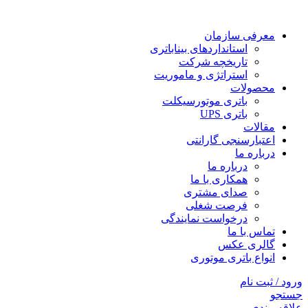
معرفی سازمان
استانداردهای بیناباتری
تاریخچه شرکت
استراتژی و ماموریت
محصولات
باتری موتورسیکلت
باتری UPS
مقالات
اعتبارسنجی گارانتی
درباره ما
درباره ما
همکاری با ما
صدای مشتری
فرصت شغلی
درخواست نمایندگی
تماس با ما
گالری عکس
انواع باتری موتوری
ورود / ثبت نام
جستجو
علاقه مندی