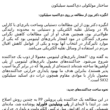
ساختار مولکولی دی‌اکسید سیلیکون
انگیزه دکتر یون از مطالعه بر روی دی‌اکسید سیلیکون:
انگیزه دکتر یون از این مطالعات دستیابی وساخت باتری‌ای با کارایی
بالا در وسایل نقلیه الکتریکی و دستیابی به محدوده رانندگی
طولانی‌تر بود، همچنین هدف او از این مطالعات کاهش نگرانی
مصرف کنندگان در مود انفجار باتری‌های لیتیومی بود که یکی از
موارد تأثیرگذار در انتخاب آنها بوده و یکی از عوامل کاهش اقبال
مردم در استفاده از وسائل نقلیه الکتریکی می‌باشد.
به گفته وی: “انفجار باتری‌های لیتیومی معمولا از ذوب یک جداکننده
شروع می‌شود. جداکننده‌های معمول باتری‌های لیتیومی از پلی
اولفین‌ها ساخته شده‌اند (دسته‌ای از پلیمرها که در برابر گرما آسیب
پذیر هستند)، بنابراین هدف ما بهبود پایداری حرارتی جداکننده‌های
معمول بازار با موادی مقاوم همچون ذرات دی اسکید سیلیکون
SiO2 است.”
نحوه ساخت جداکننده‌های جدید:
در این مطالعه یک جداکننده پلی پروپلین PP به چندین روش اصلاح
شد. در ابتدا با لایه‌ای از
پلی وینیلیدین فلوراید
پوشانده شد، ماده‌ای
شیمیایی که برای افزایش میل ترکیبی الکترولیت و پایداری حرارتی