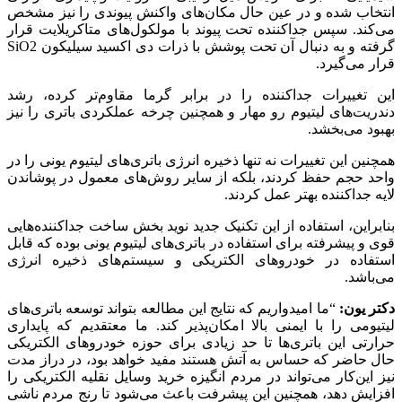
انتخاب شده و در عین حال مکان‌های واکنش پیوندی را نیز مشخص
می‌کند. سپس جداکننده تحت پیوند با مولکول‌های متاکریلایت قرار
گرفته و به دنبال آن تحت پوشش با ذرات دی اکسید سیلیکون SiO2
قرار می‌گیرد.
این تغییرات جداکننده را در برابر گرما مقاوم‌تر کرده، رشد
دندریت‌های لیتیوم رو مهار و همچنین چرخه عملکردی باتری را نیز
بهبود می‌بخشد.
همچنین این تغییرات نه تنها ذخیره انرژی باتری‌های لیتیوم یونی را در
واحد حجم حفظ کردند، بلکه از سایر روش‌های معمول در پوشاندن
لایه جداکننده بهتر عمل کردند.
بنابراین، استفاده از این تکنیک جدید نوید بخش ساخت جداکننده‌هایی
قوی و پیشرفته برای استفاده در باتری‌های لیتیوم یونی بوده که قابل
استفاده در خودروهای الکتریکی و سیستم‌های ذخیره انرژی
می‌باشد.
دکتر یون:
“ما امیدواریم که نتایج این مطالعه بتواند توسعه باتری‌های
لیتیومی را با ایمنی بالا امکان‌پذیر کند. ما معتقدیم که پایداری
حرارتی این باتری‌ها تا حد زیادی برای حوزه خودروهای الکتریکی
حال حاضر که حساس به آتش هستند مفید خواهد بود، در دراز مدت
نیز این‌کار می‌تواند در مردم انگیزه خرید وسایل نقلیه الکتریکی را
افزایش دهد، همچنین این پیشرفت باعث می‌شود تا رنج مردم ناشی