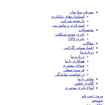
معرفی سازمان
استانداردهای بیناباتری
تاریخچه شرکت
استراتژی و ماموریت
محصولات
باتری موتورسیکلت
باتری UPS
مقالات
اعتبارسنجی گارانتی
درباره ما
درباره ما
همکاری با ما
صدای مشتری
فرصت شغلی
درخواست نمایندگی
تماس با ما
گالری عکس
انواع باتری موتوری
ورود / ثبت نام
جستجو
علاقه مندی