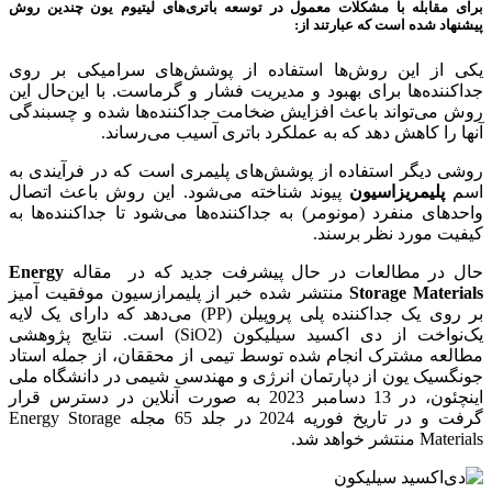
برای مقابله با مشکلات معمول در توسعه باتری‌های لیتیوم یون چندین روش
پیشنهاد شده است که عبارتند از:
یکی از این روش‌ها استفاده از پوشش‌های سرامیکی بر روی
جداکننده‌ها برای بهبود و مدیریت فشار و گرماست. با این‌حال این
روش می‌تواند باعث افزایش ضخامت جداکننده‌ها شده و چسبندگی
آنها را کاهش دهد که به عملکرد باتری آسیب می‌رساند.
روشی دیگر استفاده از پوشش‌های پلیمری است که در فرآیندی به
اسم
پلیمریزاسیون
پیوند شناخته می‌شود. این روش باعث اتصال
واحدهای منفرد (مونومر) به جداکننده‌ها می‌شود تا جداکننده‌ها به
کیفیت مورد نظر برسند.
حال در مطالعات در حال پیشرفت جدید که در مقاله
Energy
Storage Materials
منتشر شده خبر از پلیمرازسیون موفقیت آمیز
بر روی یک جداکننده پلی پروپیلن (PP) می‌دهد که دارای یک لایه
یک‌نواخت از دی اکسید سیلیکون (SiO2) است. نتایج پژوهشی
مطالعه مشترک انجام شده توسط تیمی از محققان، از جمله استاد
جونگسیک یون از دپارتمان انرژی و مهندسی شیمی در دانشگاه ملی
اینچئون، در 13 دسامبر 2023 به صورت آنلاین در دسترس قرار
گرفت و در تاریخ فوریه 2024 در جلد 65 مجله Energy Storage
Materials منتشر خواهد شد.