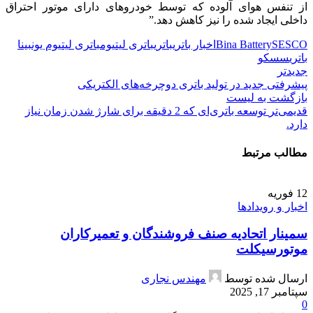
از تنفس هوای آلوده که توسط خودروهای دارای موتور احتراق
داخلی ایجاد شده را نیز کاهش دهد.”
SESCO
Bina Battery
اخبار باتری
باتری
باتری لیتیوم
باتری لیتیوم یون
بینا
باتری
سسکو
جدیدتر
پیشرفتی جدید در تولید باتری‌ دوچرخه‌های الکتریکی
بازگشت به لیست
قدیمی‌تر
توسعه باتری‌ای که 2 دقیقه برای شارژ شدن زمان نیاز
دارد.
مطالب مرتبط
12
فوریه
اخبار و رویدادها
سمینار اتحادیه صنف فروشندگان و تعمیرکاران
موتورسیکلت
ارسال شده توسط
مهندس نجاری
سپتامبر 17, 2025
0