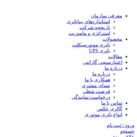
معرفی سازمان
استانداردهای بیناباتری
تاریخچه شرکت
استراتژی و ماموریت
محصولات
باتری موتورسیکلت
باتری UPS
مقالات
اعتبارسنجی گارانتی
درباره ما
درباره ما
همکاری با ما
صدای مشتری
فرصت شغلی
درخواست نمایندگی
تماس با ما
گالری عکس
انواع باتری موتوری
ورود / ثبت نام
جستجو
علاقه مندی