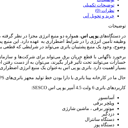
توضیحات تکمیلی
نظرات (0)
خرید و تحویل آنی
توضیحات
در دستگاه‌های
یو پی اس
، همواره دو منبع انرژی مجزا در نظر گرفته
وضوح، وجود یک منبع پشتیبان باتری می‌تواند در شرایطی که قطعی بر
برخورد ناگهانی با قطع جریان برق می‌تواند برای شرکت‌ها و سازمان
خسارات می‌توانند تحت تأثیر قرار بگیرند، می‌توان به از دست رفتن ا
بسیار اهمیت دارد. باتری یو پی اس به‌عنوان یک منبع انرژی اضطراری
حال ما در کارخانه بینا باتری با دارا بودن خط تولید مجهز باتری‌های UPS سعی بر این نموده که بالاترین کیفیت ممکنه را تحویل شما مشتریان عزیز بدهیم.
کاربردهای باتری 6 ولت 4.5 آمپر یو پی اس SESCO:
آسانسور
ویلچر برقی
موتور برقی ، ماشین شارژی
دزدگیر
دستگاه سانترال
دستگاه پوز