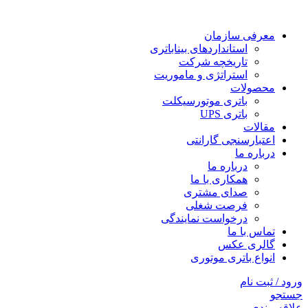
معرفی سازمان
استانداردهای بیناباتری
تاریخچه شرکت
استراتژی و ماموریت
محصولات
باتری موتورسیکلت
باتری UPS
مقالات
اعتبارسنجی گارانتی
درباره ما
درباره ما
همکاری با ما
صدای مشتری
فرصت شغلی
درخواست نمایندگی
تماس با ما
گالری عکس
انواع باتری موتوری
ورود / ثبت نام
جستجو
علاقه مندی