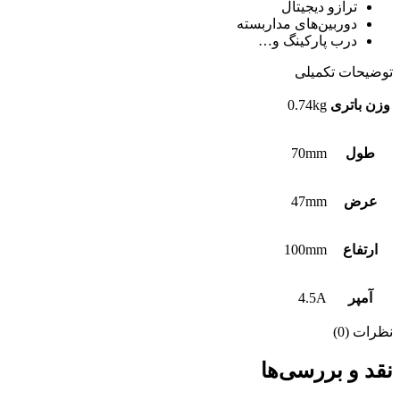
ترازو دیجیتال
دوربین‌های مداربسته
درب پارکینگ و…
توضیحات تکمیلی
وزن باتری
0.74kg
طول
70mm
عرض
47mm
ارتفاع
100mm
آمپر
4.5A
نظرات (0)
نقد و بررسی‌ها