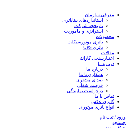
معرفی سازمان
استانداردهای بیناباتری
تاریخچه شرکت
استراتژی و ماموریت
محصولات
باتری موتورسیکلت
باتری UPS
مقالات
اعتبارسنجی گارانتی
درباره ما
درباره ما
همکاری با ما
صدای مشتری
فرصت شغلی
درخواست نمایندگی
تماس با ما
گالری عکس
انواع باتری موتوری
ورود / ثبت نام
جستجو
علاقه مندی