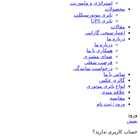
استراتژی و ماموریت
محصولات
باتری موتورسیکلت
باتری UPS
مقالات
اعتبارسنجی گارانتی
درباره ما
درباره ما
همکاری با ما
صدای مشتری
فرصت شغلی
درخواست نمایندگی
تماس با ما
گالری عکس
انواع باتری موتوری
علاقه مندی
مقايسه
ورود / ثبت نام
ورود
بستن
حساب کاربری ندارید؟