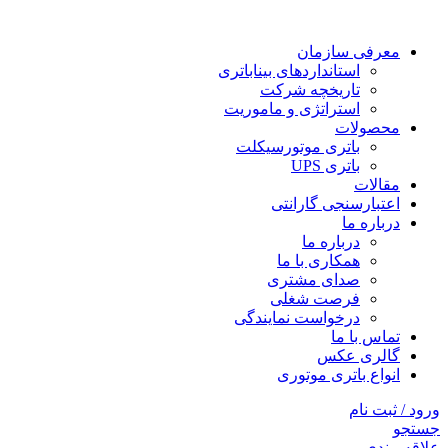
معرفی سازمان
استانداردهای بیناباتری
تاریخچه شرکت
استراتژی و ماموریت
محصولات
باتری موتورسیکلت
باتری UPS
مقالات
اعتبارسنجی گارانتی
درباره ما
درباره ما
همکاری با ما
صدای مشتری
فرصت شغلی
درخواست نمایندگی
تماس با ما
گالری عکس
انواع باتری موتوری
ورود / ثبت نام
جستجو
علاقه مندی