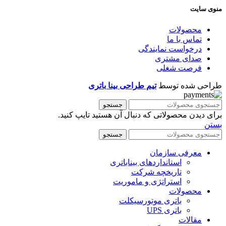
منوی سایت
محصولات
تماس با ما
درخواست نمایندگی
صدای مشتری
فرصت شغلی
طراحی شده توسط
تیم طراحی بینا باتری
جستجو
برای دیدن محصولاتی که دنبال آن هستید تایپ کنید.
بستن
جستجو
معرفی سازمان
استانداردهای بیناباتری
تاریخچه شرکت
استراتژی و ماموریت
محصولات
باتری موتورسیکلت
باتری UPS
مقالات