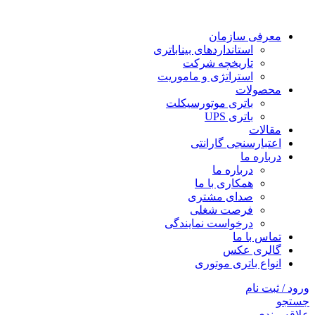
معرفی سازمان
استانداردهای بیناباتری
تاریخچه شرکت
استراتژی و ماموریت
محصولات
باتری موتورسیکلت
باتری UPS
مقالات
اعتبارسنجی گارانتی
درباره ما
درباره ما
همکاری با ما
صدای مشتری
فرصت شغلی
درخواست نمایندگی
تماس با ما
گالری عکس
انواع باتری موتوری
ورود / ثبت نام
جستجو
علاقه مندی