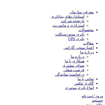
معرفی سازمان
استانداردهای بیناباتری
تاریخچه شرکت
استراتژی و ماموریت
محصولات
باتری موتورسیکلت
باتری UPS
مقالات
اعتبارسنجی گارانتی
درباره ما
درباره ما
همکاری با ما
صدای مشتری
فرصت شغلی
درخواست نمایندگی
تماس با ما
گالری عکس
انواع باتری موتوری
ورود / ثبت نام
جستجو
علاقه مندی