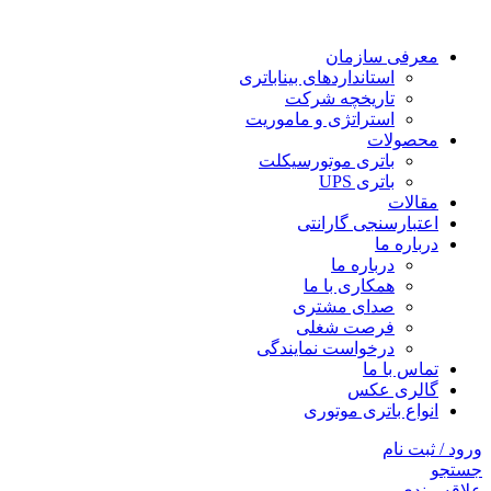
معرفی سازمان
استانداردهای بیناباتری
تاریخچه شرکت
استراتژی و ماموریت
محصولات
باتری موتورسیکلت
باتری UPS
مقالات
اعتبارسنجی گارانتی
درباره ما
درباره ما
همکاری با ما
صدای مشتری
فرصت شغلی
درخواست نمایندگی
تماس با ما
گالری عکس
انواع باتری موتوری
ورود / ثبت نام
جستجو
علاقه مندی