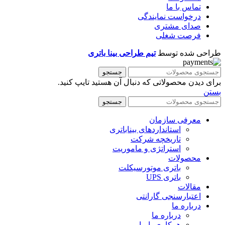
تماس با ما
درخواست نمایندگی
صدای مشتری
فرصت شغلی
طراحی شده توسط
تیم طراحی بینا باتری
جستجو
برای دیدن محصولاتی که دنبال آن هستید تایپ کنید.
بستن
جستجو
معرفی سازمان
استانداردهای بیناباتری
تاریخچه شرکت
استراتژی و ماموریت
محصولات
باتری موتورسیکلت
باتری UPS
مقالات
اعتبارسنجی گارانتی
درباره ما
درباره ما
همکاری با ما